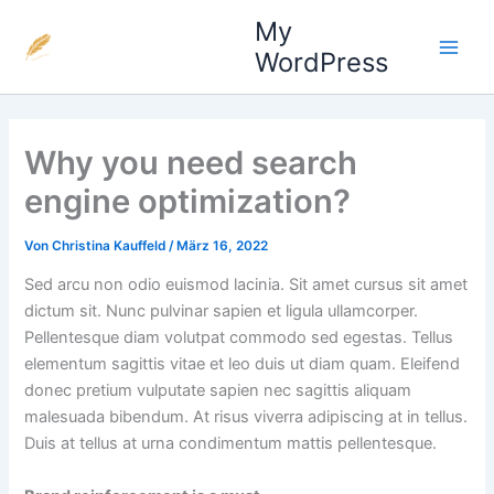
Zum
Main
My
Inhalt
WordPress
Men
springen
Why you need search
engine optimization?
Von
Christina Kauffeld
/
März 16, 2022
Sed arcu non odio euismod lacinia. Sit amet cursus sit amet
dictum sit. Nunc pulvinar sapien et ligula ullamcorper.
Pellentesque diam volutpat commodo sed egestas. Tellus
elementum sagittis vitae et leo duis ut diam quam. Eleifend
donec pretium vulputate sapien nec sagittis aliquam
malesuada bibendum. At risus viverra adipiscing at in tellus.
Duis at tellus at urna condimentum mattis pellentesque.