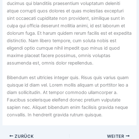
ducimus qui blanditiis praesentium voluptatum deleniti
atque corrupti quos dolores et quas molestias excepturi
sint occaecati cupiditate non provident, similique sunt in
culpa qui officia deserunt mollitia animi, id est laborum et
dolorum fuga. Et harum quidem rerum facilis est et expedita
distinctio. Nam libero tempore, cum soluta nobis est
eligendi optio cumque nihil impedit quo minus id quod
maxime placeat facere possimus, omnis voluptas
assumenda est, omnis dolor repellendus.
Bibendum est ultricies integer quis. Risus quis varius quam
quisque id diam vel. Lorem mollis aliquam ut porttitor leo a
diam sollicitudin. At tempor commodo ullamcorper a.
Faucibus scelerisque eleifend donec pretium vulputate
sapien nec. Aliquet bibendum enim facilisis gravida neque
convallis. In hendrerit gravida rutrum quisque.
ZURÜCK
WEITER